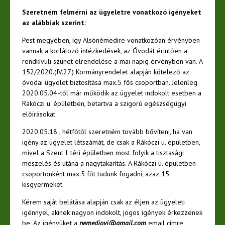
Szeretném felmérni az ügyeletre vonatkozó igényeket
az alábbiak szerint:
Pest megyében, így Alsónémedire vonatkozóan érvényben
vannak a korlátozó intézkedések, az Óvodát érintően a
rendkívüli szünet elrendelése a mai napig érvényben van. A
152/2020.(IV.27.) Kormányrendelet alapján kötelező az
óvodai ügyelet biztosítása max.5 fős csoportban. Jelenleg
2020.05.04.-től már működik az ügyelet indokolt esetben a
Rákóczi u. épületben, betartva a szigorú egészségügyi
előírásokat.
2020.05.18., hétfőtől szeretném tovább bővíteni, ha van
igény az ügyelet létszámát, de csak a Rákóczi u. épületben,
mivel a Szent I. téri épületben most folyik a tisztasági
meszelés és utána a nagytakarítás. A Rákóczi u. épületben
csoportonként max.5 főt tudunk fogadni, azaz 15
kisgyermeket.
Kérem saját belátása alapján csak az éljen az ügyeleti
igénnyel, akinek nagyon indokolt, jogos igények érkezzenek
be. Az igényüket a
nemediovi@gmail.com
email címre