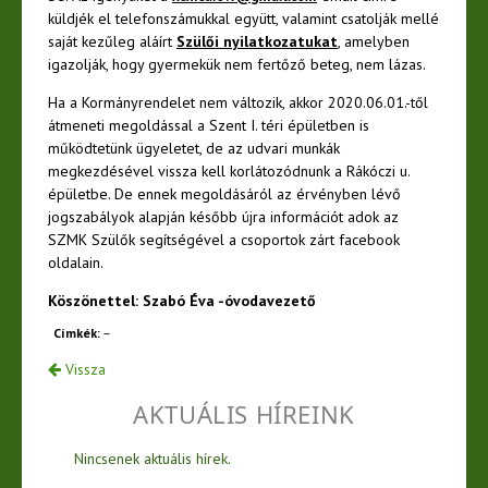
küldjék el telefonszámukkal együtt, valamint csatolják mellé
saját kezűleg aláírt
Szülői nyilatkozatukat
, amelyben
igazolják, hogy gyermekük nem fertőző beteg, nem lázas.
Ha a Kormányrendelet nem változik, akkor 2020.06.01.-től
átmeneti megoldással a Szent I. téri épületben is
működtetünk ügyeletet, de az udvari munkák
megkezdésével vissza kell korlátozódnunk a Rákóczi u.
épületbe. De ennek megoldásáról az érvényben lévő
jogszabályok alapján később újra információt adok az
SZMK Szülők segítségével a csoportok zárt facebook
oldalain.
Köszönettel: Szabó Éva -óvodavezető
Címkék:
–
Vissza
AKTUÁLIS HÍREINK
Nincsenek aktuális hírek.